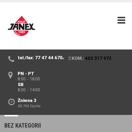
tel./fax: 77 47 44 670
KOM.:
602 317 972
PN - PT
8:00 - 18:00
SB
8:00 - 14:00
Żniwna 3
45-763 Opole
BEZ KATEGORII