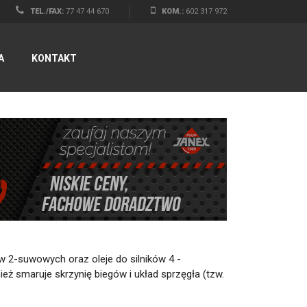
TEL./FAX:
77 47 44 670
KOM.:
602 317 972
A
KONTAKT
ów 2-suwowych oraz oleje do silników 4 -
ież smaruje skrzynię biegów i układ sprzęgła (tzw.