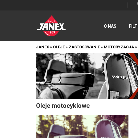
O NAS
FILT
JANEX
»
OLEJE
»
ZASTOSOWANIE
»
MOTORYZACJA
»
Oleje motocyklowe