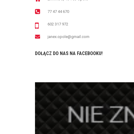
77 47 44 670
602 317 972
janex.opole@gmail.com
DOŁĄCZ DO NAS NA FACEBOOKU!