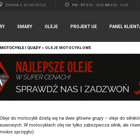
ŻNIWNA 3, 45-763 OPOLE
PN - PT
8:00 - 18:00
SB
8:00 - 14:00
RY
SMARY
OLEJE
PROJEKT UE
PANEL KLIENT
MOTOCYKLE I QUADY
»
OLEJE MOTOCYKLOWE
Oleje do motocykli dzielą się na dwie główne grupy – oleje do silnik
suwowych. W motocyklach olej nie tylko zabezpiecza silnik, ale równ
mokre sprzęgło).