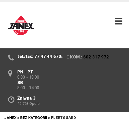
tel./fax: 77 47 44 670
KOM.:
602 317 972
PN - PT
8:00 - 18:00
SB
8:00 - 14:00
Żniwna 3
45-763 Opole
JANEX
»
BEZ KATEGORII
»
FLEETGUARD