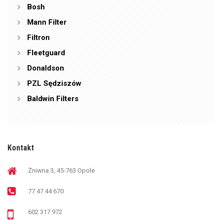
Bosh
Mann Filter
Filtron
Fleetguard
Donaldson
PZL Sędziszów
Baldwin Filters
Kontakt
Żniwna 3, 45-763 Opole
77 47 44 670
602 317 972