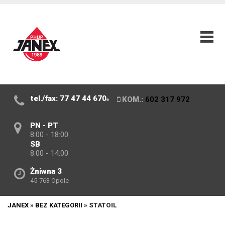
tel./fax: 77 47 44 670
KOM.:
602 317 972
PN - PT
8:00 - 18:00
SB
8:00 - 14:00
Żniwna 3
45-763 Opole
JANEX
»
BEZ KATEGORII
»
STATOIL