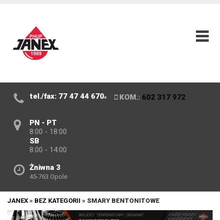
tel./fax: 77 47 44 670
KOM.:
602 317 972
PN - PT
8:00 - 18:00
SB
8:00 - 14:00
Żniwna 3
45-763 Opole
JANEX
»
BEZ KATEGORII
»
SMARY BENTONITOWE