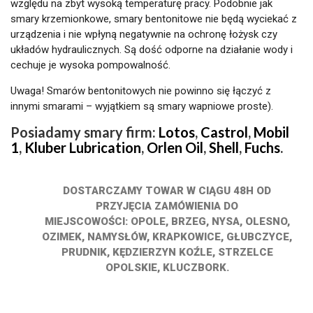
względu na zbyt wysoką temperaturę pracy. Podobnie jak
smary krzemionkowe, smary bentonitowe nie będą wyciekać z
urządzenia i nie wpłyną negatywnie na ochronę łożysk czy
układów hydraulicznych. Są dość odporne na działanie wody i
cechuje je wysoka pompowalność.
Uwaga! Smarów bentonitowych nie powinno się łączyć z
innymi smarami – wyjątkiem są smary wapniowe proste).
Posiadamy smary firm:
Lotos
,
Castrol
,
Mobil
1
,
Kluber Lubrication
,
Orlen Oil
,
Shell
,
Fuchs
.
DOSTARCZAMY TOWAR W CIĄGU 48H OD
PRZYJĘCIA ZAMÓWIENIA DO
MIEJSCOWOŚCI: OPOLE, BRZEG, NYSA, OLESNO,
OZIMEK, NAMYSŁÓW, KRAPKOWICE, GŁUBCZYCE,
PRUDNIK, KĘDZIERZYN KOŹLE, STRZELCE
OPOLSKIE, KLUCZBORK.