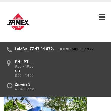
tel./fax: 77 47 44 670
KOM.:
602 317 972
PN - PT
8:00 - 18:00
SB
8:00 - 14:00
Żniwna 3
45-763 Opole