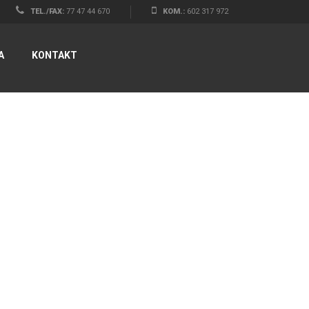
TEL./FAX:
77 47 44 670
KOM.:
602 317 972
A
KONTAKT