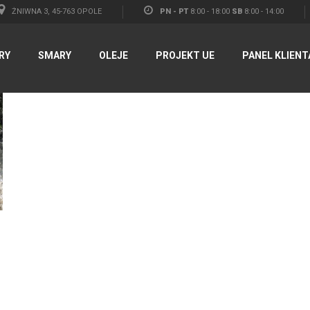
ŻNIWNA 3, 45-763 OPOLE
PN - PT
8:00 - 18:00
SB
8:00 - 14:00
RY
SMARY
OLEJE
PROJEKT UE
PANEL KLIENT