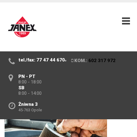
tel./fax: 77 47 44 670
KOM.:
602 317 972
PN - PT
8:00 - 18:00
SB
8:00 - 14:00
Żniwna 3
45-763 Opole