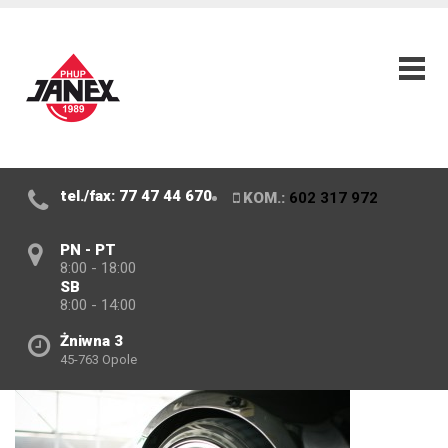
tel./fax: 77 47 44 670
KOM.:
602 317 972
PN - PT
8:00 - 18:00
SB
8:00 - 14:00
Żniwna 3
45-763 Opole